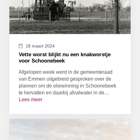
KLAZIENAVEEN
LOKALE POLITIEK
MILIEU & DUURZAAMHEID
NIEUW-AMSTERDAM / VEENOORD
NIEUW-DORDRECHT / ORANJEDORP
SCHOONEBEEK / NIEUW-SCHOONEBEEK
18 maart 2024
SOCIALE ZAKEN
Vette worst blijkt nu een knakworstje
VEILIGHEID
voor Schoonebeek
VERKEER EN VERVOER
Afgelopen week werd in de gemeenteraad
WEERDINGE / NIEUW-WEERDINGE
van Emmen uitgebreid gesproken over de
WEITEVEEN
plannen om de oliewinning in Schoonebeek
ZWARTEMEER / BARGER-COMPASCUUM
te hervatten en daarbij afvalwater in de…
Lees meer