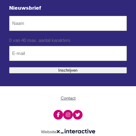
Nieuwsbrief
Naam
0 van 40 max. aantal karakters
Email
*
Inschrijven
Contact
Website