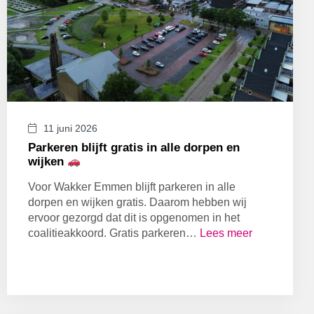
GEEN CATEGORIE
KLAZIENAVEEN
LOKALE POLITIEK
MILIEU & DUURZAAMHEID
NIEUW-AMSTERDAM / VEENOORD
NIEUW-DORDRECHT / ORANJEDORP
SCHOONEBEEK / NIEUW-SCHOONEBEEK
11 juni 2026
SOCIALE ZAKEN
Parkeren blijft gratis in alle dorpen en
VEILIGHEID
wijken
VERKEER EN VERVOER
Voor Wakker Emmen blijft parkeren in alle
WEERDINGE / NIEUW-WEERDINGE
dorpen en wijken gratis. Daarom hebben wij
WEITEVEEN
ervoor gezorgd dat dit is opgenomen in het
ZWARTEMEER / BARGER-COMPASCUUM
coalitieakkoord. Gratis parkeren…
Lees meer