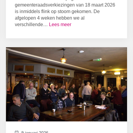
gemeenteraadsverkiezingen van 18 maart 2026
is inmiddels flink op stoom gekomen. De
afgelopen 4 weken hebben we al
verschillende…
Lees meer
9 januari 2026