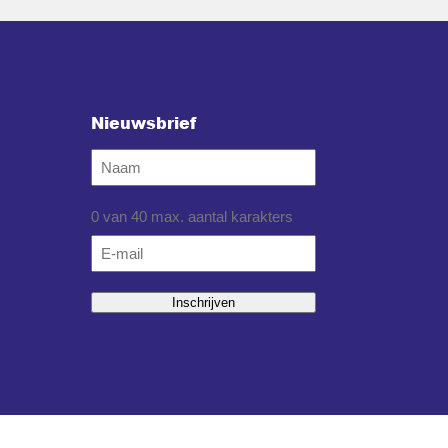
Nieuwsbrief
Naam
0 van 40 max. aantal karakters
Email
*
Inschrijven