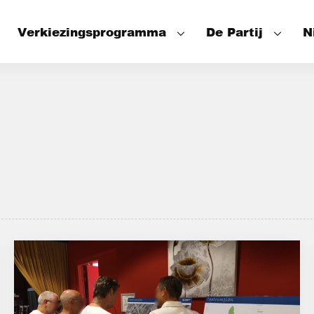
Verkiezingsprogramma
De Partij
N
Speerpunten
Onze mensen
Wat hebben we bereikt
Het Partijbes
De Fractie
De Wethouder