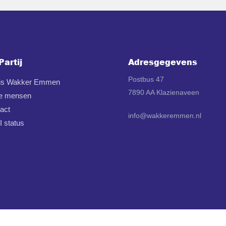
Partij
Adresgegevens
Postbus 47
 is Wakker Emmen
7890 AA Klazienaveen
e mensen
act
info@wakkeremmen.nl
 status