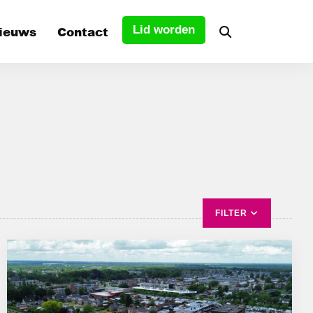
ieuws
Contact
Lid worden
tuur
s
FILTER
ALLES
EMMER-COMPASCUUM
ERICA
FINANCIËN