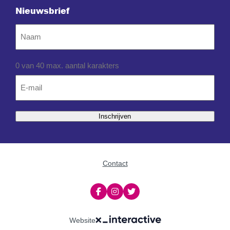
Nieuwsbrief
Naam
0 van 40 max. aantal karakters
Email
*
Inschrijven
Contact
Website