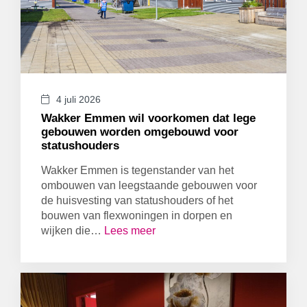
KLAZIENAVEEN
LOKALE POLITIEK
MILIEU & DUURZAAMHEID
NIEUW-AMSTERDAM / VEENOORD
NIEUW-DORDRECHT / ORANJEDORP
SCHOONEBEEK / NIEUW-SCHOONEBEEK
4 juli 2026
SOCIALE ZAKEN
Wakker Emmen wil voorkomen dat lege
VEILIGHEID
gebouwen worden omgebouwd voor
VERKEER EN VERVOER
statushouders
WEERDINGE / NIEUW-WEERDINGE
Wakker Emmen is tegenstander van het
WEITEVEEN
ombouwen van leegstaande gebouwen voor
ZWARTEMEER / BARGER-COMPASCUUM
de huisvesting van statushouders of het
bouwen van flexwoningen in dorpen en
wijken die…
Lees meer