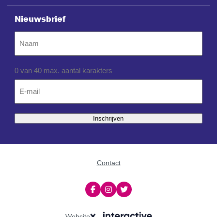
Nieuwsbrief
Naam
0 van 40 max. aantal karakters
Email
*
Inschrijven
Contact
Website