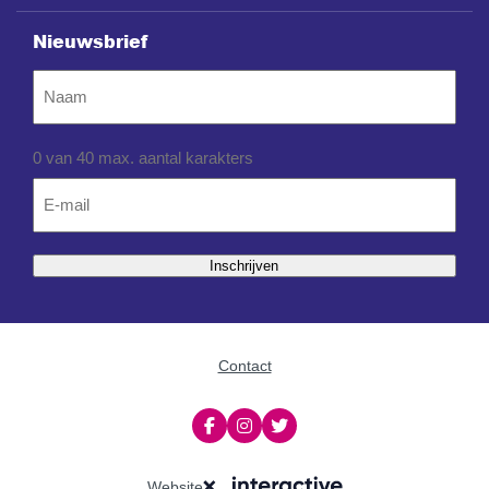
Nieuwsbrief
Naam
0 van 40 max. aantal karakters
Email
*
Inschrijven
Contact
Website