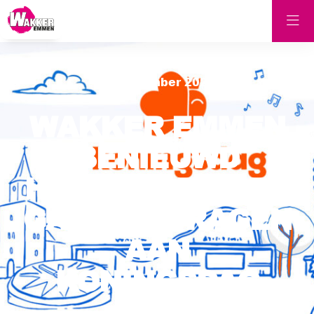
21 december 2023
WAKKER EMMEN
BENIEUWD
HOEVEEL EMMEN
GAAT BIJDRAGEN
AAN
KONINGSDAG
2024