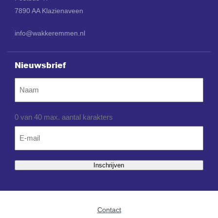
7890 AA Klazienaveen
info@wakkeremmen.nl
Nieuwsbrief
Naam
0 van 40 max. aantal karakters
Email
*
Inschrijven
Contact