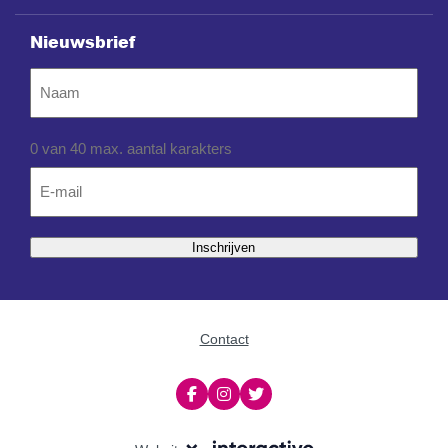
Nieuwsbrief
Naam
0 van 40 max. aantal karakters
Email
*
Inschrijven
Contact