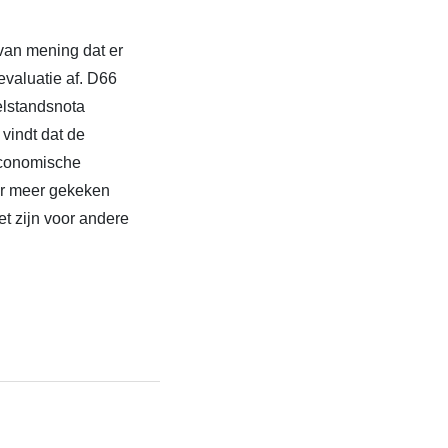
 van mening dat er
valuatie af. D66
Welstandsnota
vindt dat de
economische
 er meer gekeken
t zijn voor andere