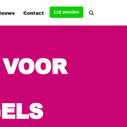
ieuws
Contact
Lid worden
tuur
 VOOR
s
ELS