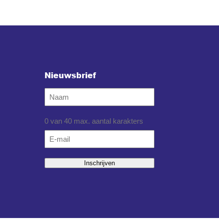
Nieuwsbrief
Naam
0 van 40 max. aantal karakters
Email
*
Inschrijven