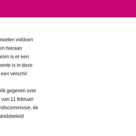
moeten voldoen
en hieraan
arom is er een
ente is in deze
 een verschil
lik gegeven over
van 11 februari
andscommissie, de
standsbeleid