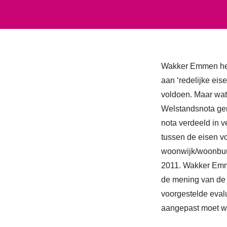
Wakker Emmen hee
aan ‘redelijke ei
voldoen. Maar wat d
Welstandsnota gem
nota verdeeld in v
tussen de eisen v
woonwijk/woonbuur
2011. Wakker Emme
de mening van de 
voorgestelde evalu
aangepast moet 