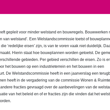
ft gepleit voor minder welstand en bouwregels. Bouwwerken 
sen van welstand’. Een Welstandscommissie toetst of bouwplann
ie ‘redelijke eisen’ zijn, is van te voren vaak niet duidelijk. Da
aakt. Hierin staat hoe bouwplannen worden getoetst. De geme
erschillende gebieden. Per gebied verschillen de eisen. Zo is er
oor het bouwen op een industrieterrein en het bouwen in een
t. De Welstandscommissie heeft in een jaarverslag een terugb
n heeft in de vergadering van de commissie Wonen & Ruimte 
andere fracties gevraagd over de aanbevelingen van de welst
atie van het beleid en of er fracties zijn die vinden dat het wel
worden.