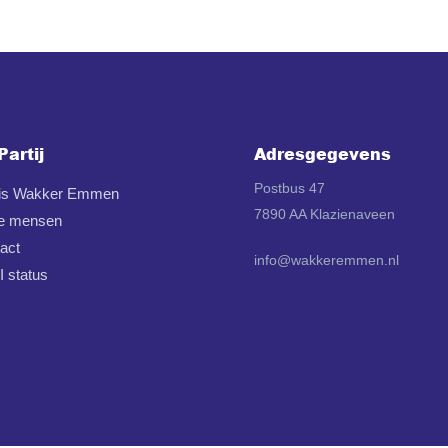
Partij
Adresgegevens
Postbus 47
 is Wakker Emmen
7890 AA Klazienaveen
e mensen
act
info@wakkeremmen.nl
 status