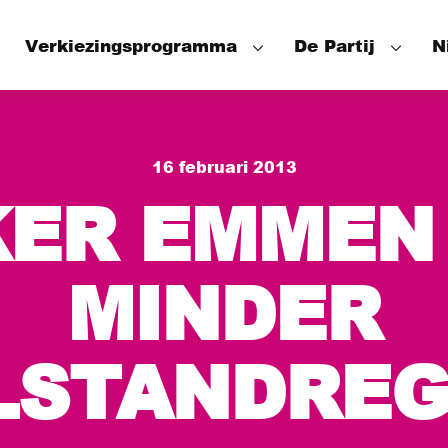
Verkiezingsprogramma
De Partij
N
Speerpunten
Onze mensen
16 februari 2013
Wat hebben we bereikt
Het Partijbes
ER EMMEN
De Fractie
De Wethouder
MINDER
LSTANDREG