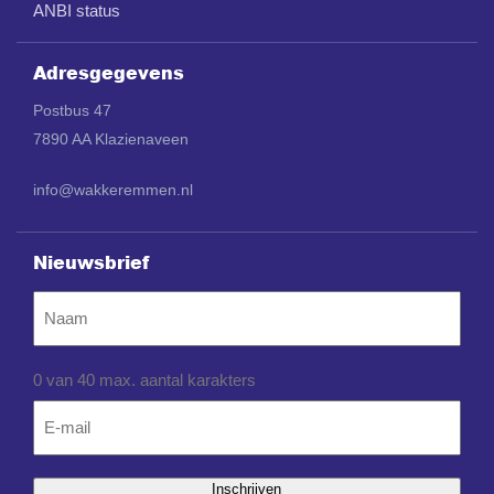
ANBI status
Adresgegevens
Postbus 47
7890 AA Klazienaveen
info@wakkeremmen.nl
Nieuwsbrief
Naam
0 van 40 max. aantal karakters
Email
*
Inschrijven