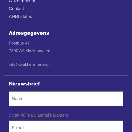
Onze mensen
Contact
ANBI status
Adresgegevens
Postbus 47
7890 AA Klazienaveen
info@wakkeremmen.nl
Nieuwsbrief
Naam
0 van 40 max. aantal karakters
Email
*