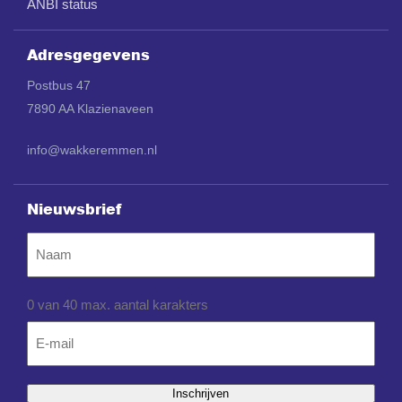
ANBI status
Adresgegevens
Postbus 47
7890 AA Klazienaveen
info@wakkeremmen.nl
Nieuwsbrief
Naam
0 van 40 max. aantal karakters
Email
*
Inschrijven