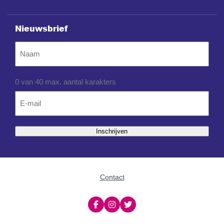
Nieuwsbrief
Naam
0 van 40 max. aantal karakters
Email
*
Inschrijven
Contact