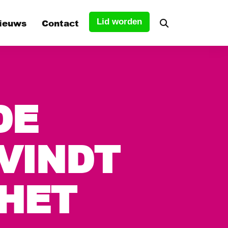
ieuws
Contact
Lid worden
tuur
DE
s
VINDT
 HET