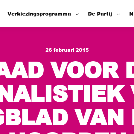
Verkiezingsprogramma
De Partij
N
Speerpunten
Onze mensen
26 februari 2015
Wat hebben we bereikt
Het Partijbes
AAD VOOR 
De Fractie
De Wethouder
NALISTIEK 
BLAD VAN