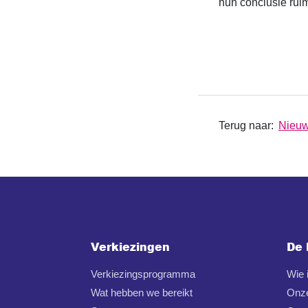
hun conclusie ruim
Terug naar:
Nieu
Verkiezingen
De 
Verkiezingsprogramma
Wie
Wat hebben we bereikt
Onz