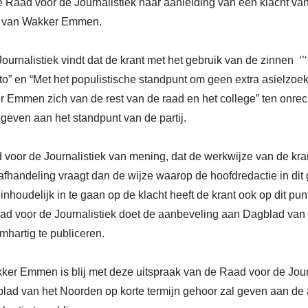
 Raad voor de Journalistiek naar aanleiding van een klacht van
d van Wakker Emmen.
urnalistiek vindt dat de krant met het gebruik van de zinnen ‘
to” en “Met het populistische standpunt om geen extra asielzoe
 Emmen zich van de rest van de raad en het college” ten onre
egeven aan het standpunt van de partij.
 voor de Journalistiek van mening, dat de werkwijze van de kra
fhandeling vraagt dan de wijze waarop de hoofdredactie in dit g
inhoudelijk in te gaan op de klacht heeft de krant ook op dit pu
d voor de Journalistiek doet de aanbeveling aan Dagblad van
mhartig te publiceren.
kker Emmen is blij met deze uitspraak van de Raad voor de Jour
blad van het Noorden op korte termijn gehoor zal geven aan d