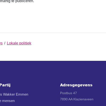
hartig te publiceren.
ws
/
Lokale politiek
Partij
Adresgegevens
Postbus 47
 is Wakker Emmen
7890 AA Klazienaveen
e mensen