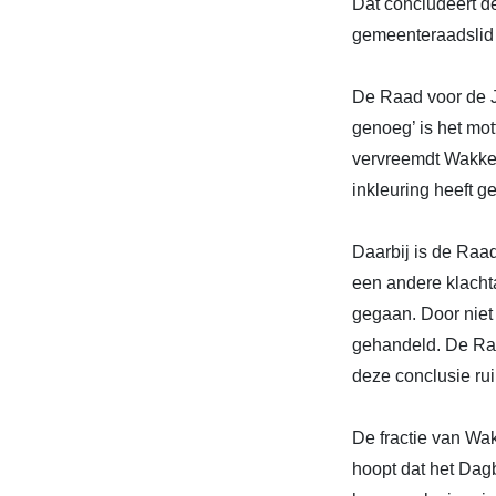
Dat concludeert de
gemeenteraadsli
De Raad voor de Jo
genoeg’ is het mot
vervreemdt Wakker
inkleuring heeft g
Daarbij is de Raad
een andere klachta
gegaan. Door niet 
gehandeld. De Raa
deze conclusie rui
De fractie van Wa
hoopt dat het Dag