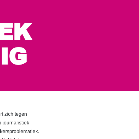
EK
IG
t zich tegen
journalistiek
ekersproblematiek.