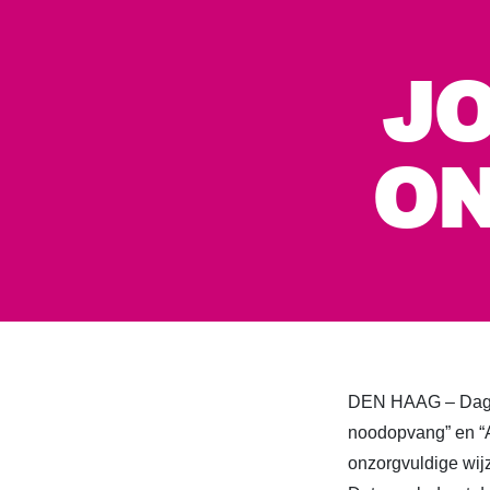
J
O
DEN HAAG – Dagbla
noodopvang” en “A
onzorgvuldige wij