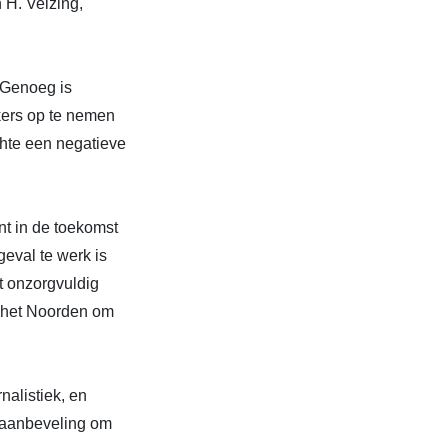
 H. Velzing,
’‘Genoeg is
kers op te nemen
chte een negatieve
nt in de toekomst
eval te werk is
nt onzorgvuldig
 het Noorden om
nalistiek, en
e aanbeveling om