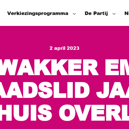
Verkiezingsprogramma
De Partij
N
Speerpunten
Onze mensen
2 april 2023
Wat hebben we bereikt
Het Partijbes
 WAKKER E
De Fractie
De Wethouder
AADSLID JA
HUIS OVER