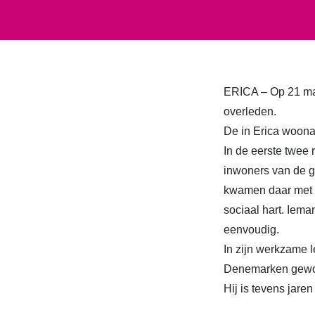
ERICA – Op 21 maa
overleden.
De in Erica woona
In de eerste twee
inwoners van de g
kwamen daar met 
sociaal hart. Iema
eenvoudig.
In zijn werkzame 
Denemarken gewoon
Hij is tevens jar