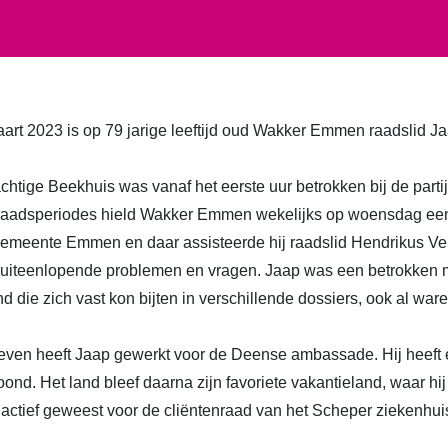
rt 2023 is op 79 jarige leeftijd oud Wakker Emmen raadslid J
chtige Beekhuis was vanaf het eerste uur betrokken bij de par
 raadsperiodes hield Wakker Emmen wekelijks op woensdag ee
emeente Emmen en daar assisteerde hij raadslid Hendrikus Vel
uiteenlopende problemen en vragen. Jaap was een betrokken
nd die zich vast kon bijten in verschillende dossiers, ook al ware
leven heeft Jaap gewerkt voor de Deense ambassade. Hij heeft e
d. Het land bleef daarna zijn favoriete vakantieland, waar hi
en actief geweest voor de cliëntenraad van het Scheper ziekenh