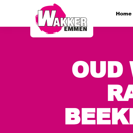
Home
OUD
R
BEEK