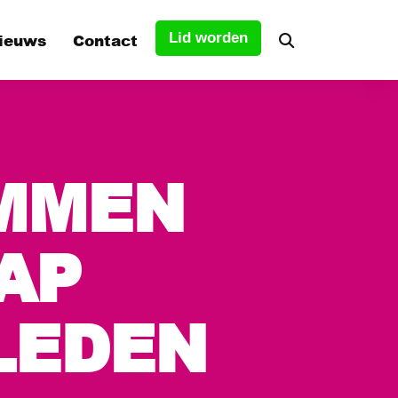
ieuws
Contact
Lid worden
tuur
MMEN
s
AP
LEDEN