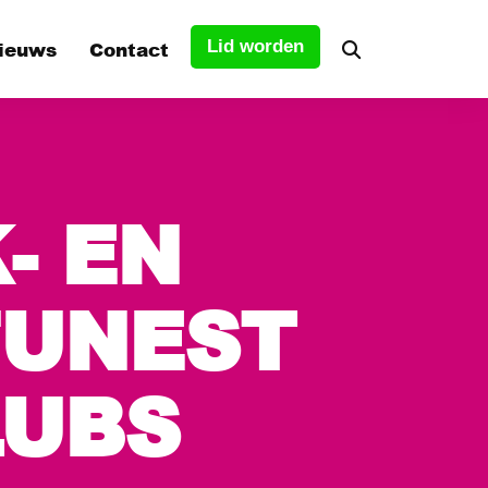
ieuws
Contact
Lid worden
tuur
- EN
s
FUNEST
LUBS