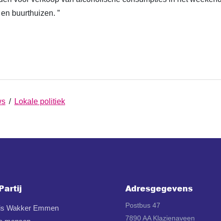
en buurthuizen. ”
ws
/
Lokale politiek
Partij
Adresgegevens
Postbus 47
 is Wakker Emmen
7890 AA Klazienaveen