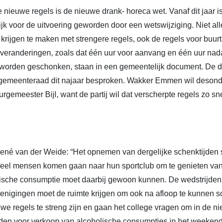
 nieuwe regels is de nieuwe drank- horeca wet. Vanaf dit jaar 
ijk voor de uitvoering geworden door een wetswijziging. Niet al
 krijgen te maken met strengere regels, ook de regels voor buu
eranderingen, zoals dat één uur voor aanvang en één uur nadat 
worden geschonken, staan in een gemeentelijk document. De de
 gemeenteraad dit najaar besproken. Wakker Emmen wil desond
rgemeester Bijl, want de partij wil dat verscherpte regels zo sn
 René van der Weide: “Het opnemen van dergelijke schenktijden
. Veel mensen komen gaan naar hun sportclub om te genieten van
lische consumptie moet daarbij gewoon kunnen. De wedstrijden
renigingen moet de ruimte krijgen om ook na afloop te kunnen 
uwe regels te streng zijn en gaan het college vragen om in de 
eden voor verkoop van alcoholische consumpties in het weekend