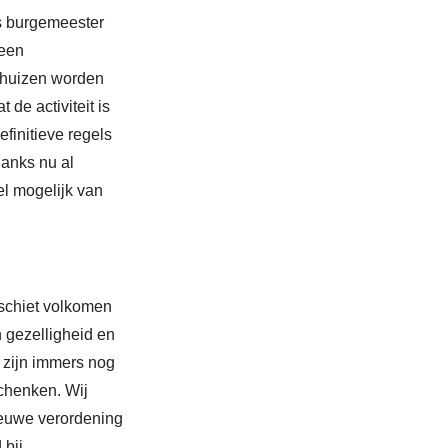
is burgemeester
leen
rthuizen worden
de activiteit is
finitieve regels
anks nu al
el mogelijk van
 schiet volkomen
 gezelligheid en
 zijn immers nog
schenken. Wij
nieuwe verordening
 bij