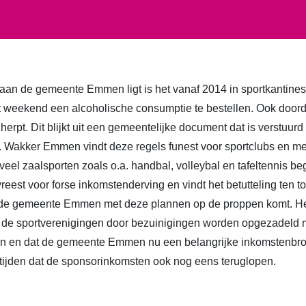
an de gemeente Emmen ligt is het vanaf 2014 in sportkantines 
het weekend een alcoholische consumptie te bestellen. Ook do
erpt. Dit blijkt uit een gemeentelijke document dat is verstuurd
. Wakker Emmen vindt deze regels funest voor sportclubs en m
veel zaalsporten zoals o.a. handbal, volleybal en tafeltennis be
vreest voor forse inkomstenderving en vindt het betutteling ten 
t de gemeente Emmen met deze plannen op de proppen komt. He
de sportverenigingen door bezuinigingen worden opgezadeld 
en en dat de gemeente Emmen nu een belangrijke inkomstenbro
tijden dat de sponsorinkomsten ook nog eens teruglopen.