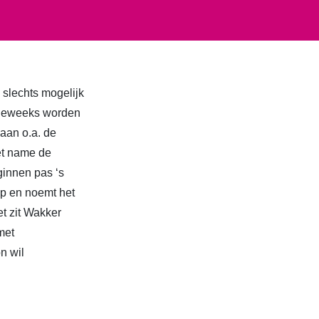
slechts mogelijk
ordeweeks worden
 aan o.a. de
et name de
ginnen pas ‘s
top en noemt het
t zit Wakker
met
n wil