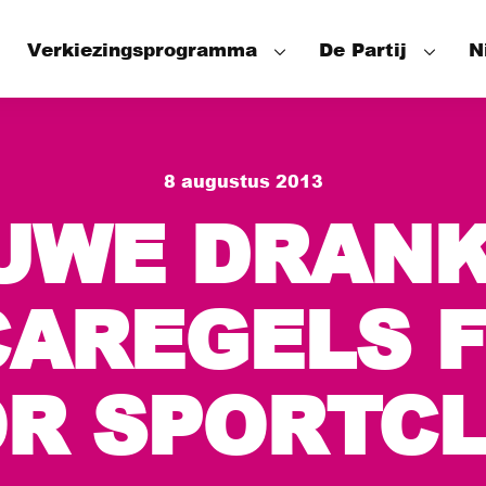
Verkiezingsprogramma
De Partij
N
Speerpunten
Onze mensen
8 augustus 2013
Wat hebben we bereikt
Het Partijbes
UWE DRANK
De Fractie
De Wethouder
AREGELS 
R SPORTC