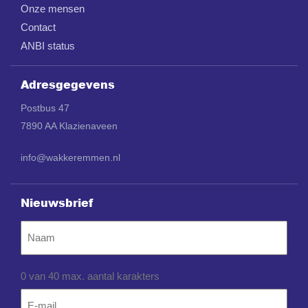
Onze mensen
Contact
ANBI status
Adresgegevens
Postbus 47
7890 AA Klazienaveen
info@wakkeremmen.nl
Nieuwsbrief
Naam
0 van 40 max. aantal karakters
Email
*