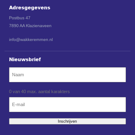
Adresgegevens
Postbus 47
7890 AA Klazienaveen
info@wakkeremmen.nl
Nieuwsbrief
Naam
0 van 40 max. aantal karakters
Email
*
Inschrijven