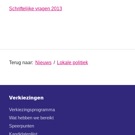
S
chriftelijke vragen 2013
Terug naar:
Nieuws
/
Lokale politiek
Verkiezingen
Verkiezingsprogramma
Wat hebben we bereikt
Speerpunten
Kandidatenlijst