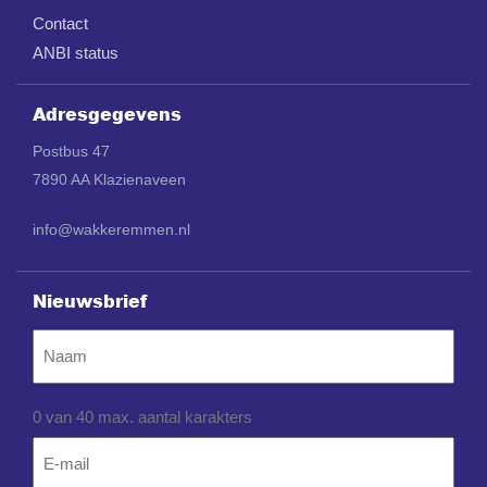
Contact
ANBI status
Adresgegevens
Postbus 47
7890 AA Klazienaveen
info@wakkeremmen.nl
Nieuwsbrief
Naam
0 van 40 max. aantal karakters
Email
*