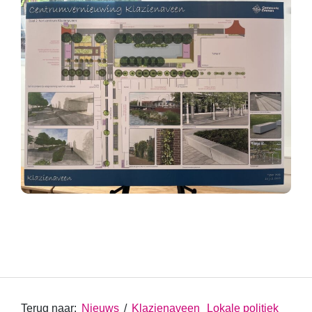
Terug naar:
Nieuws
/
Klazienaveen
Lokale politiek