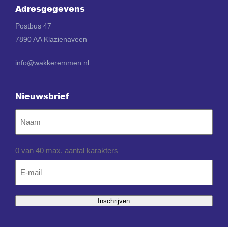
Adresgegevens
Postbus 47
7890 AA Klazienaveen
info@wakkeremmen.nl
Nieuwsbrief
Naam
0 van 40 max. aantal karakters
Email
*
Inschrijven