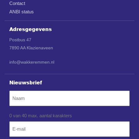
Contact
ANBI status
Adresgegevens
Postbus 47
7890 AA Klazienaveen
info@wakkeremmen.nl
Nieuwsbrief
Naam
0 van 40 max. aantal karakters
Email
*