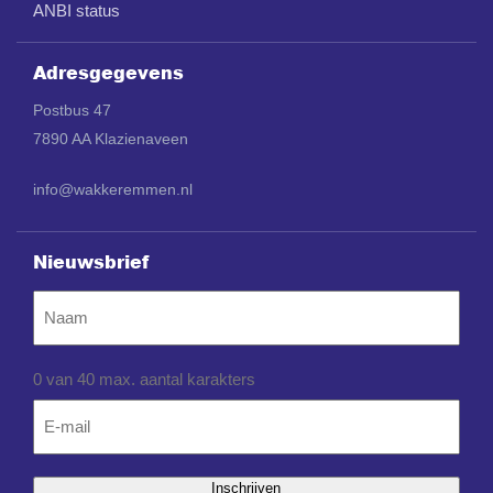
ANBI status
Adresgegevens
Postbus 47
7890 AA Klazienaveen
info@wakkeremmen.nl
Nieuwsbrief
Naam
0 van 40 max. aantal karakters
Email
*
Inschrijven