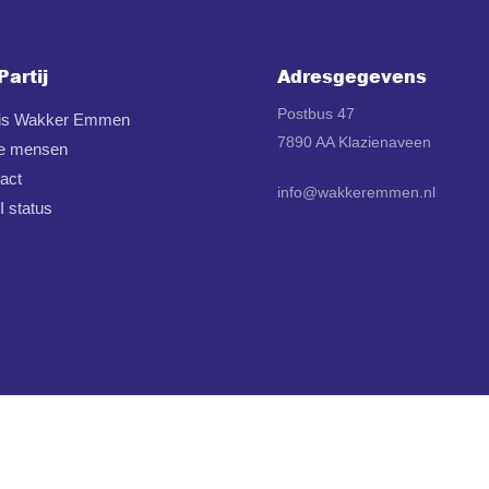
Partij
Adresgegevens
Postbus 47
 is Wakker Emmen
7890 AA Klazienaveen
e mensen
act
info@wakkeremmen.nl
 status