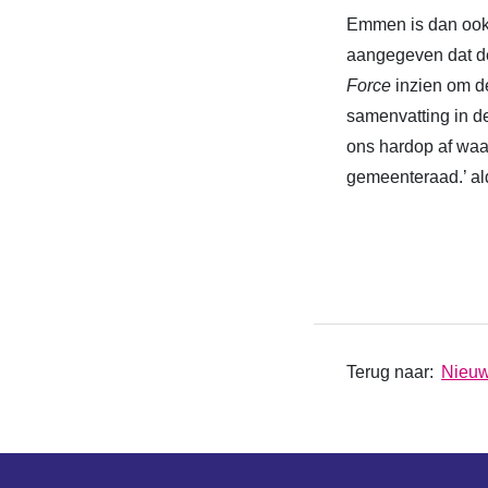
Emmen is dan ook 
aangegeven dat d
Force
inzien om d
samenvatting in d
ons hardop af wa
gemeenteraad.’ a
Terug naar:
Nieu