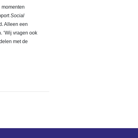
re momenten
pport
Social
d. Alleen een
. ‘Wij vragen ook
delen met de