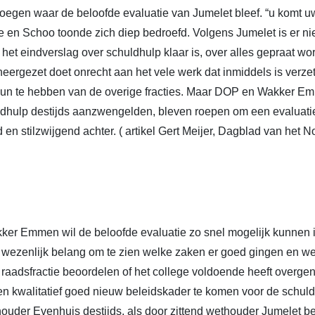
gen waar de beloofde evaluatie van Jumelet bleef. “u komt uw 
e en Schoo toonde zich diep bedroefd. Volgens Jumelet is er ni
ls het eindverslag over schuldhulp klaar is, over alles gepraat wo
neergezet doet onrecht aan het vele werk dat inmiddels is verze
teun te hebben van de overige fracties. Maar DOP en Wakker E
ldhulp destijds aanzwengelden, bleven roepen om een evaluatie
d en stilzwijgend achter. ( artikel Gert Meijer, Dagblad van het N
kker Emmen wil de beloofde evaluatie zo snel mogelijk kunnen i
n wezenlijk belang om te zien welke zaken er goed gingen en wel
 raadsfractie beoordelen of het college voldoende heeft overge
en kwalitatief goed nieuw beleidskader te komen voor de schuld
houder Evenhuis destijds, als door zittend wethouder Jumelet b