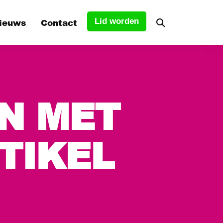
ieuws
Contact
Lid worden
tuur
N MET
s
TIKEL