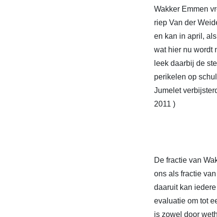
Wakker Emmen vroe
riep Van der Weid
en kan in april, a
wat hier nu wordt 
leek daarbij de s
perikelen op schu
Jumelet verbijster
2011 )
De fractie van Wa
ons als fractie va
daaruit kan iedere
evaluatie om tot e
is zowel door wet