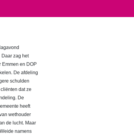
rdagavond
 Daar zag het
akker Emmen en DOP
kelen. De afdeling
ogere schulden
cliënten dat ze
ndeling. De
gemeente heeft
g van wethouder
an de lucht. Maar
r Weide namens