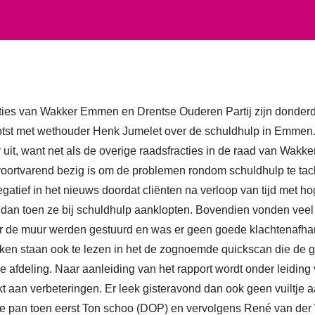
ies van Wakker Emmen en Drentse Ouderen Partij zijn donde
tst met wethouder Henk Jumelet over de schuldhulp in Emmen.
ar uit, want net als de overige raadsfracties in de raad van W
oortvarend bezig is om de problemen rondom schuldhulp te tac
gatief in het nieuws doordat cliënten na verloop van tijd met h
dan toen ze bij schuldhulp aanklopten. Bovendien vonden veel 
ar de muur werden gestuurd en was er geen goede klachtenafha
ken staan ook te lezen in het de zognoemde quickscan die de 
e afdeling. Naar aanleiding van het rapport wordt onder leidin
 aan verbeteringen. Er leek gisteravond dan ook geen vuiltje a
de pan toen eerst Ton schoo (DOP) en vervolgens René van de