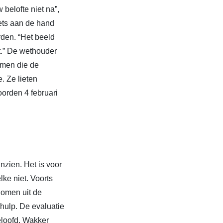
belofte niet na”,
ets aan de hand
rden. “Het beeld
t.” De wethouder
mmen die de
. Ze lieten
oorden 4 februari
nzien. Het is voor
ke niet. Voorts
nomen uit de
hulp. De evaluatie
eloofd. Wakker