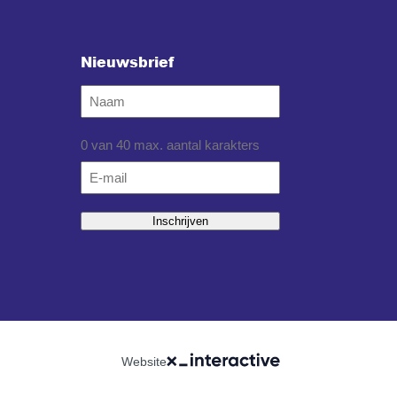
Nieuwsbrief
Naam
0 van 40 max. aantal karakters
Email
*
Inschrijven
Website