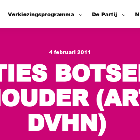
Verkiezingsprogramma
De Partij
N
Speerpunten
Onze mensen
4 februari 2011
Wat hebben we bereikt
Het Partijbes
TIES BOTSE
De Fractie
De Wethouder
OUDER (AR
DVHN)