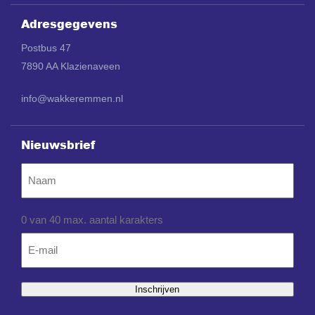
Adresgegevens
Postbus 47
7890 AA Klazienaveen
info@wakkeremmen.nl
Nieuwsbrief
Naam
0 van 40 max. aantal karakters
Email
*
Inschrijven