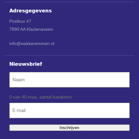
Adresgegevens
Postbus 47
7890 AA Klazienaveen
info@wakkeremmen.nl
Nieuwsbrief
Naam
0 van 40 max. aantal karakters
Email
*
Inschrijven