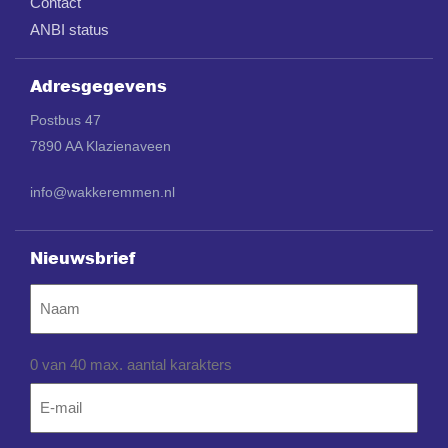
Contact
ANBI status
Adresgegevens
Postbus 47
7890 AA Klazienaveen
info@wakkeremmen.nl
Nieuwsbrief
Naam
0 van 40 max. aantal karakters
Email
*