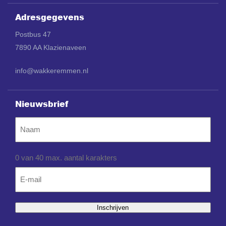
Adresgegevens
Postbus 47
7890 AA Klazienaveen
info@wakkeremmen.nl
Nieuwsbrief
Naam
0 van 40 max. aantal karakters
Email
*
Inschrijven