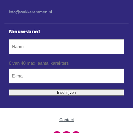
info@wakkeremmen.nl
Nieuwsbrief
Naam
0 van 40 max. aantal karakters
Email
*
Inschrijven
Contact