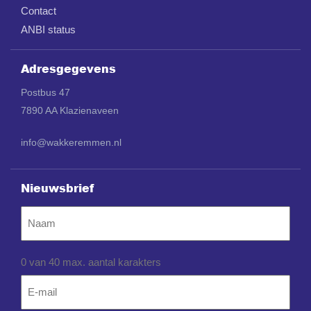
Contact
ANBI status
Adresgegevens
Postbus 47
7890 AA Klazienaveen
info@wakkeremmen.nl
Nieuwsbrief
Naam
0 van 40 max. aantal karakters
Email
*