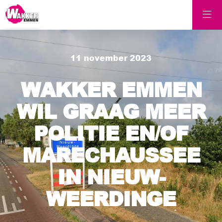
11 november 2023
WAKKER EMMEN
WIL GRAAG MEER
POLITIE EN/OF
MARECHAUSSEE
IN NIEUW-
WEERDINGE