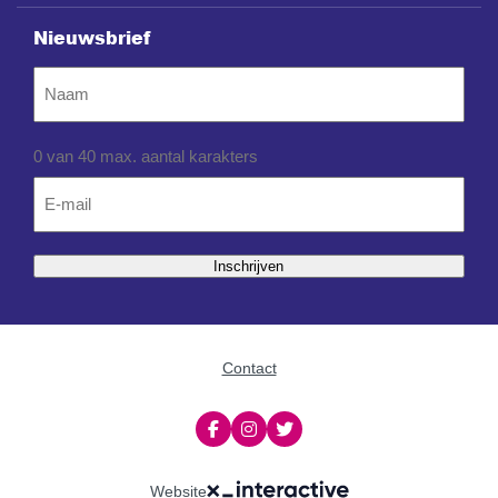
Nieuwsbrief
Naam
0 van 40 max. aantal karakters
Email
*
Inschrijven
Contact
Website