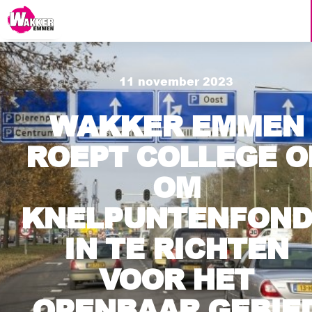
11 november 2023
WAKKER EMMEN
ROEPT COLLEGE O
OM
KNELPUNTENFOND
IN TE RICHTEN
VOOR HET
OPENBAAR GEBIE