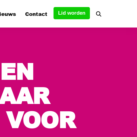
ieuws
Contact
Lid worden
tuur
EN
s
NAAR
 VOOR