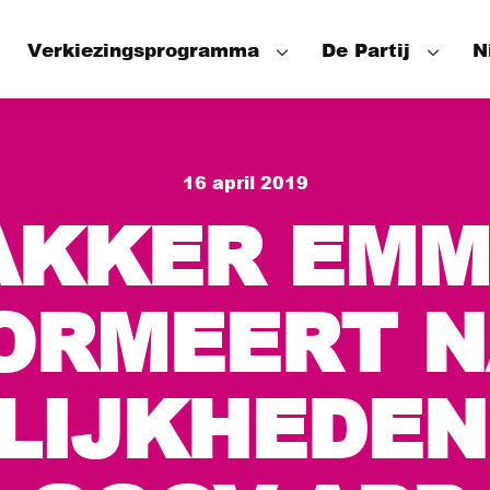
Verkiezingsprogramma
De Partij
N
Speerpunten
Onze mensen
16 april 2019
Wat hebben we bereikt
Het Partijbes
AKKER EMM
De Fractie
De Wethouder
ORMEERT 
LIJKHEDEN