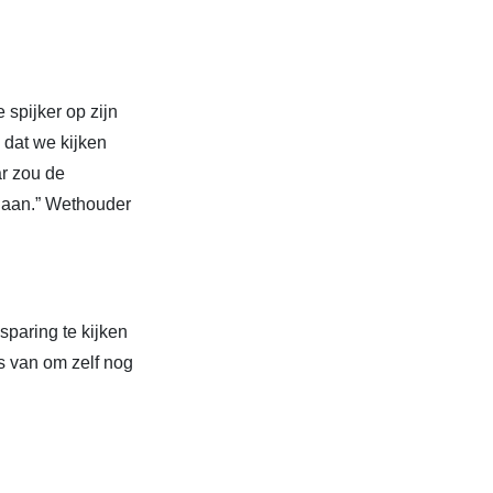
spijker op zijn
 dat we kijken
ar zou de
edaan.” Wethouder
paring te kijken
ts van om zelf nog