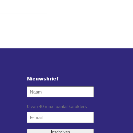
Nieuwsbrief
Naam
0 van 40 max. aantal karakters
Email
*
Inschrijven