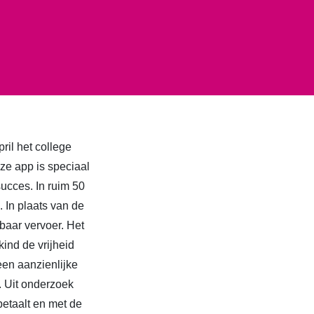
il het college
e app is speciaal
succes. In ruim 50
 In plaats van de
baar vervoer. Het
kind de vrijheid
een aanzienlijke
. Uit onderzoek
betaalt en met de