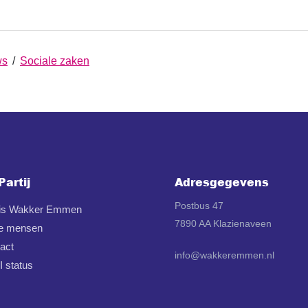
ws
/
Sociale zaken
Partij
Adresgegevens
Postbus 47
 is Wakker Emmen
7890 AA Klazienaveen
e mensen
act
info@wakkeremmen.nl
 status