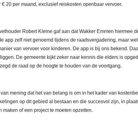
 € 20 per maand, exclusief reiskosten openbaar vervoer.
wethouder Robert Kleine gaf aan dat Wakker Emmen hiermee de 
 de app zelf niet genoemd tijdens de raadsvergadering, maar wel
anier van vervoer voor kinderen. De app is bij ons bekend. Da
liggen. De gemeente kijkt zeker naar kennis die elders is opg
ezegd de raad op de hoogte te houden van de voortgang.
an mening dat het van belang is om in het kader van kostenbes
elingen op dit gebied al bestaan en die succesvol zijn, in plaa
n maken of een project te moeten opzetten.