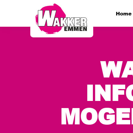
Home
W
INF
MOGE