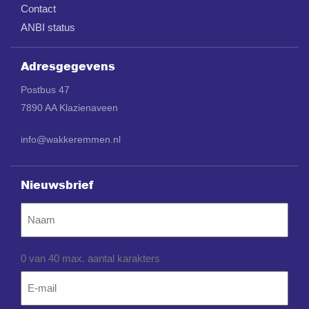
Contact
ANBI status
Adresgegevens
Postbus 47
7890 AA Klazienaveen
info@wakkeremmen.nl
Nieuwsbrief
Naam
0 van 40 max. aantal karakters
Email
*