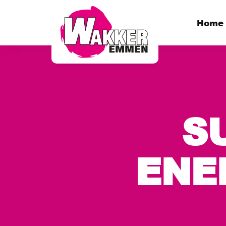
Home
S
ENE