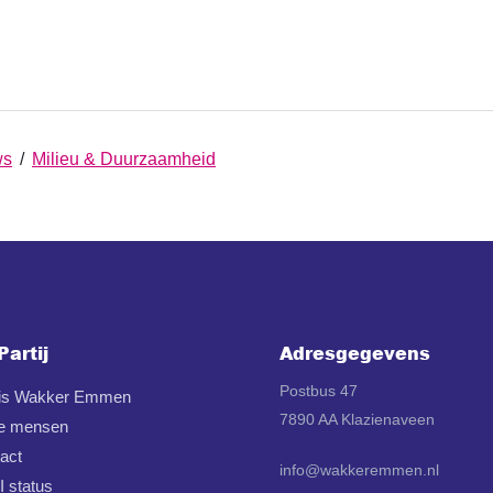
ws
/
Milieu & Duurzaamheid
Partij
Adresgegevens
Postbus 47
 is Wakker Emmen
7890 AA Klazienaveen
e mensen
act
info@wakkeremmen.nl
 status