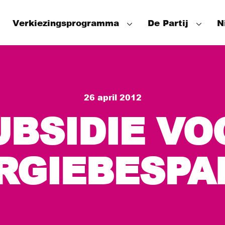
Verkiezingsprogramma
De Partij
N
Speerpunten
Onze mensen
Wat hebben we bereikt
Het Partijbes
26 april 2012
De Fractie
UBSIDIE VO
De Wethouder
RGIEBESPA