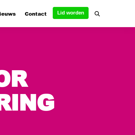
ieuws
Contact
Lid worden
tuur
OR
s
RING