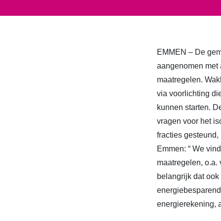
EMMEN – De gemee
aangenomen met al
maatregelen. Wakk
via voorlichting d
kunnen starten. D
vragen voor het i
fracties gesteund
Emmen: “ We vinde
maatregelen, o.a. 
belangrijk dat oo
energiebesparende
energierekening, a