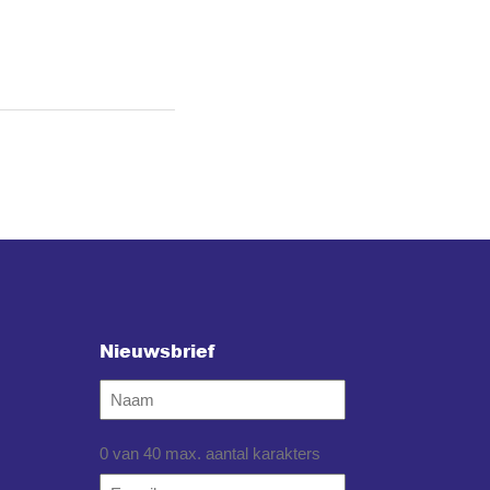
Nieuwsbrief
Naam
0 van 40 max. aantal karakters
Email