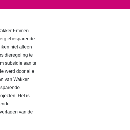
 Wakker Emmen
nergiebesparende
iken niet alleen
bsidieregeling te
m subsidie aan te
ie werd door alle
ann van Wakker
besparende
ojecten. Het is
oende
 verlagen van de