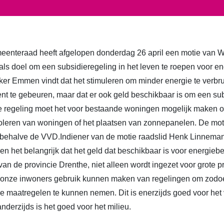
nteraad heeft afgelopen donderdag 26 april een motie van
s doel om een subsidieregeling in het leven te roepen voor e
er Emmen vindt dat het stimuleren om minder energie te verbru
ient te gebeuren, maar dat er ook geld beschikbaar is om een su
e regeling moet het voor bestaande woningen mogelijk maken o
soleren van woningen of het plaatsen van zonnepanelen. De mot
, behalve de VVD.Indiener van de motie raadslid Henk Linnem
n het belangrijk dat het geld dat beschikbaar is voor energie
van de provincie Drenthe, niet alleen wordt ingezet voor grote pr
k onze inwoners gebruik kunnen maken van regelingen om zod
 maatregelen te kunnen nemen. Dit is enerzijds goed voor het
nderzijds is het goed voor het milieu.