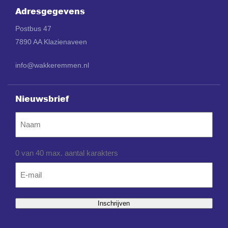
Adresgegevens
Postbus 47
7890 AA Klazienaveen
info@wakkeremmen.nl
Nieuwsbrief
Naam
0 van 40 max. aantal karakters
Email
*
Inschrijven