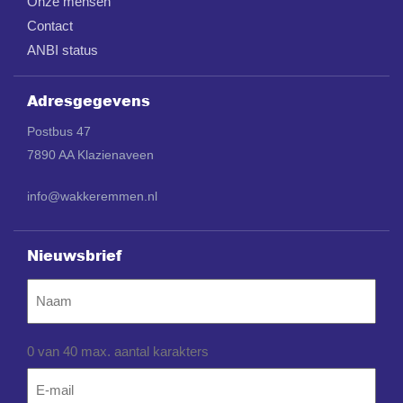
Onze mensen
Contact
ANBI status
Adresgegevens
Postbus 47
7890 AA Klazienaveen
info@wakkeremmen.nl
Nieuwsbrief
Naam
0 van 40 max. aantal karakters
Email
*